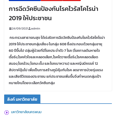
การฉีดวัคซีนป้องกันโรคไวรัสโคโรน่า
2019 ให้ประชาชน
24/09/2021
admin
กระทรวงสาธารณสุข ได้เร่งรัดการฉีดวัคซีนป้องกันโรคไวรัสโคโรน่า
2019 ให้ประชาชนกลุ่มเสี่ยง ในกลุ่ม 608 ซึ่งประกอบด้วยกลุ่มอายุ
60 ปีขึ้นไป ปลุ่มผู้ป่วยที่มีโรคประจำตัว 7 โรค (โรคทางเดินหายใจ
เรื้อรัง,โรคหัวใจและหลอดเลือก,โรคไตวายเรื้อรัง,โรคหลอดเลือด
สมอง,โรคอ้วน,โรคมะเร็ง และโรคเบาหวาน) และหญิงมีครรค์ 12
สัปดาห์ขุ้นไป เพื่อเป็นการสร้างภูมิคุ้มกันโรค ลดอาการป่วยรุ่นแรง
และเสียชีวิตของประชาชน แก่ประชาชนเพิ่มขึ้นจึงกำหนดกลุ่มเป้า
หมายใหม่โดยจะเลือกวัคซีนกลุ่ม
ลิงก์ มหาวิทยาลัย
มหาวิทยาลัยนครพนม