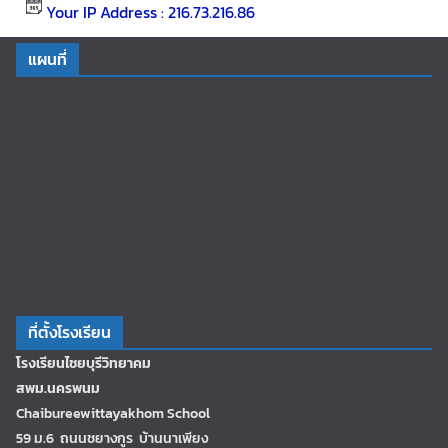
Your IP Address : 216.73.216.86
แผนที่
ที่ตั้งโรงเรียน
โรงเรียนไชยบุรีวิทยาคม
สพม.นครพนม
Chaibureewittayakhom School
59 ม.6 ถนนชยางกูร บ้านนาเพียง