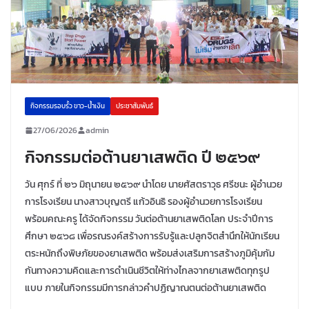
กิจกรรมรอบรั้ว ขาว-น้ำเงิน
ประชาสัมพันธ์
27/06/2026
admin
กิจกรรมต่อต้านยาเสพติด ปี ๒๕๖๙
วัน ศุกร์ ที่ ๒๖ มิถุนายน ๒๕๖๙ นำโดย นายศัสตราวุธ ศรีชนะ ผู้อำนวย
การโรงเรียน นางสาวบุญตรี แก้วอินธิ รองผู้อำนวยการโรงเรียน
พร้อมคณะครู ได้จัดกิจกรรม วันต่อต้านยาเสพติดโลก ประจำปีการ
ศึกษา ๒๕๖๘ เพื่อรณรงค์สร้างการรับรู้และปลูกจิตสำนึกให้นักเรียน
ตระหนักถึงพิษภัยของยาเสพติด พร้อมส่งเสริมการสร้างภูมิคุ้มกัม
กันทางความคิดและการดำเนินชีวิตให้ท่างไกลจากยาเสพติดทุกรูป
แบบ ภายในกิจกรรมมีการกล่าวคำปฏิญาณตนต่อต้านยาเสพติด