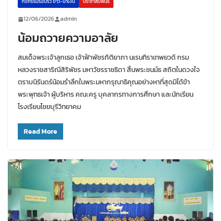
กิจกรรมรอบรั้ว ขาว-น้ำเงิน
ประชาสัมพันธ์
12/06/2026
admin
น้อมถวายความอาลัย
สมเด็จพระเจ้าลูกเธอ เจ้าฟ้าพัชรกิติยาภา นเรนทิราเทพยวดี กรม
หลวงราชสาริณีสิริพัชร มหาวัชรราชธิดา สิ้นพระชนม์ธ สถิตในดวงใจ
ตราบนิรันดร์น้อมรำลึกในพระมหากรุณาธิคุณอย่างหาที่สุดมิได้ข้า
พระพุทธเจ้า ผู้บริหาร คณะครู บุคลากรทางการศึกษา และนักเรียน
โรงเรียนไชยบุรีวิทยาคม
Read More