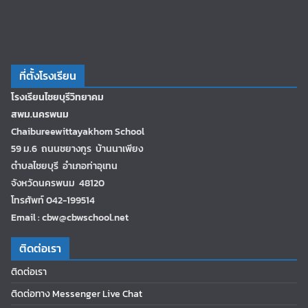
ที่ตั้งโรงเรียน
โรงเรียนไชยบุรีวิทยาคม
สพม.นครพนม
Chaibureewittayakhom School
59 ม.6 ถนนชยางกูร บ้านนาเพียง
ตำบลไชยบุรี อำเภอท่าอุเทน
จังหวัดนครพนม 48120
โทรศัพท์ 042-199514
Email : cbw@cbwschool.net
ติดต่อเรา
ติดต่อเรา
ติดต่อทาง Messenger Live Chat