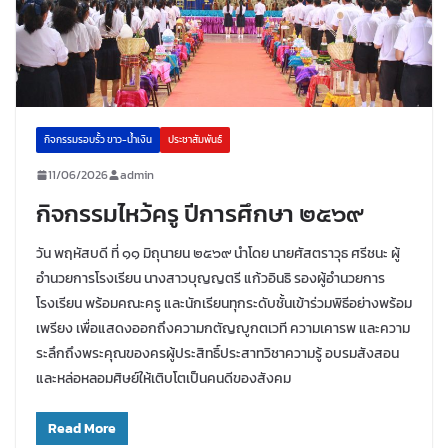
กิจกรรมรอบรั้ว ขาว-น้ำเงิน
ประชาสัมพันธ์
11/06/2026
admin
กิจกรรมไหว้ครู ปีการศึกษา ๒๕๖๙
วัน พฤหัสบดี ที่ ๑๑ มิถุนายน ๒๕๖๙ นำโดย นายศัสตราวุธ ศรีชนะ ผู้
อำนวยการโรงเรียน นางสาวบุญญตรี แก้วอินธิ รองผู้อำนวยการ
โรงเรียน พร้อมคณะครู และนักเรียนทุกระดับชั้นเข้าร่วมพิธีอย่างพร้อม
เพรียง เพื่อแสดงออกถึงความกตัญญูกตเวที ความเคารพ และความ
ระลึกถึงพระคุณของครผู้ประสิทธิ์ประสาทวิชาความรู้ อบรมสังสอน
และหล่อหลอมศิษย์ให้เติบโตเป็นคนดีของสังคม
Read More