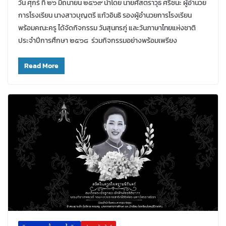
วัน ศุกร์ ที่ ๒๖ มิถนายน ๒๕๖๙ นำโดย นายศัสตราวุธ ศรีชนะ ผู้อำนวย
การโรงเรียน นางสาวบุญตรี แก้วอินธิ รองผู้อำนวยการโรงเรียน
พร้อมคณะครู ได้จัดกิจกรรม วันสุนทรภู่ และวันภาษาไทยแห่งชาติ
ประจำปีการศึกษา ๒๕๖๘ ร่วมกิจกรรมอย่างพร้อมเพรียง
Read More