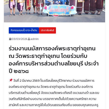
กิจกรรมรอบรั้ว ขาว-น้ำเงิน
ประชาสัมพันธ์
03/03/2026
admin
ร่วมงานนมัสการองค์พระธาตุท่าอุเทน
ณ วัดพระธาตุท่าอุเทน โดยร่วมกับ
องค์การบริหารส่วนตำบลไชยบุรี ประจำ
ปี ๒๕๖๘
วันที่ 2 มีนาคม 2569 โรงเรียนไชยบุรีวิทยาคม ร่วมงานนมัสการ
องค์พระธาตุท่าอุเทน ณ วัดพระธาตุท่าอุเทน โดยร่วมกับ องค์การ
บริหารส่วนตำบลไชยบุรี จัดขบวนเทิดพระเกียรติ ขบวนนางรำ และขบ
วนกัณฑ์มัทรีอย่างงดงาม บรรยากาศเต็มไปด้วยความศรัทธา ความ
สามัคคี และความภาคภูมิใจในวัฒนธรรมท้องถิ่น ขอขอบคุณคณะครู