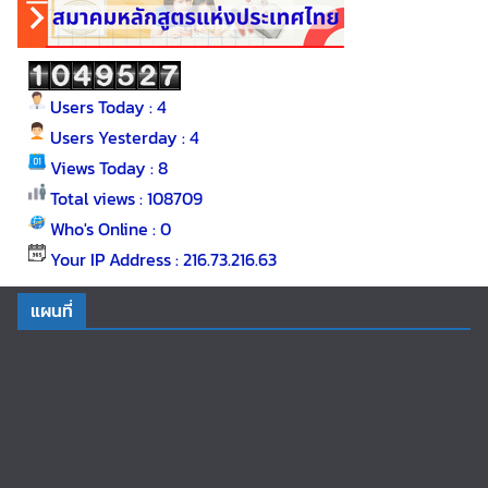
Users Today : 4
Users Yesterday : 4
Views Today : 8
Total views : 108709
Who's Online : 0
Your IP Address : 216.73.216.63
แผนที่