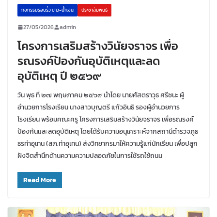
กิจกรรมรอบรั้ว ขาว-น้ำเงิน
ประชาสัมพันธ์
27/05/2026
admin
โครงการเสริมสร้างวินัยจราจร เพื่อ
รณรงค์ป้องกันอุบัติเหตุและลด
อุบัติเหตุ ปี ๒๕๖๙
วัน พุธ ที่ ๒๗ พฤษภาคม ๒๕๖๙ นำโดย นายศัสตราวุธ ศรีชนะ ผู้
อำนวยการโรงเรียน นางสาวบุญตรี แก้วอินธิ รองผู้อำนวยการ
โรงเรียน พร้อมคณะครู โครงการเสริมสร้างวินัยจราจร เพื่อรณรงค์
ป้องกันและลดอุบัติเหตุ โดยได้รับความอนุเคราะห์จากสถานีตำรวจภูธ
ธรท่าอุเทน (สภ.ท่าอุเทน) ส่งวิทยากรมาให้ความรู้แก่นักเรียน เพื่อปลูก
ฝังจิตสำนึกด้านความความปลอดภัยในการใช้รถใช้ถนน
Read More