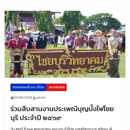
กิจกรรมรอบรั้ว ขาว-น้ำเงิน
ประชาสัมพันธ์
01/06/2026
admin
ร่วมสืบสานงานประเพณีบุญบั้งไฟไชย
บุรี ประจำปี ๒๕๖๙
วัน ศุกร์ ที่ ๒๙ พฤษภาคม ๒๕๖๙ นำโดย นายศัสตราวุธ ศรีชนะ ผู้