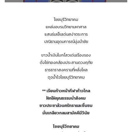
ไชยบุรีวิทยาคม
แหล่งอบรมวิทยามหาศาล
แสนร่มเย็นเด่นสง่าตระการ
ปณิธานอุดมการณ์มุ่งนำชัย
ขาวน้ำเงินโบกไสวเด่นเรืองรอง
ดั่งโซ่ทองคล้องประสานดวงฤทัย
ธารธาราสงครามที่หลั่งไหล
ดุจน้ำใจไชยบุรีวิทยาคม
** เรียนก้าวหน้ากีฬาก้าวไกล
ฝักใฝ่คุณธรรมนำสังคม
ชาวประชาล้วนศรัทธาและชื่นชม
มั่นเกลียวกลมสามัคคีมีวินัย
ไชยบุรีวิทยาคม