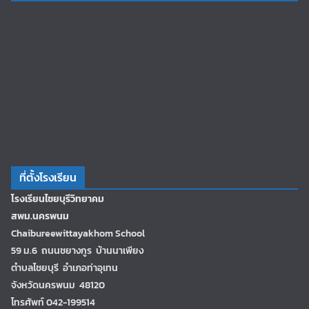
ที่ตั้งโรงเรียน
โรงเรียนไชยบุรีวิทยาคม
สพม.นครพนม
Chaibureewittayakhom School
59 ม.6 ถนนชยางกูร บ้านนาเพียง
ตำบลไชยบุรี อำเภอท่าอุเทน
จังหวัดนครพนม 48120
โทรศัพท์ 042-199514