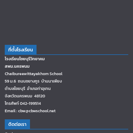
ที่ตั้งโรงเรียน
โรงเรียนไชยบุรีวิทยาคม
สพม.นครพนม
Chaibureewittayakhom School
59 ม.6 ถนนชยางกูร บ้านนาเพียง
ตำบลไชยบุรี อำเภอท่าอุเทน
จังหวัดนครพนม 48120
โทรศัพท์ 042-199514
Email : cbw@cbwschool.net
ติดต่อเรา