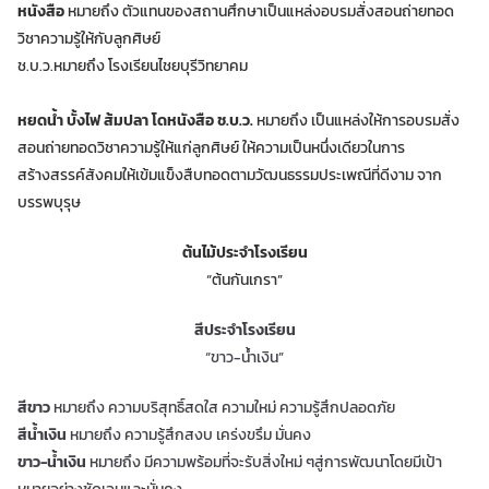
หนังสือ
หมายถึง ตัวแทนของสถานศึกษาเป็นแหล่งอบรมสั่งสอนถ่ายทอด
วิชาความรู้ให้กับลูกศิษย์
ช.บ.ว.หมายถึง โรงเรียนไชยบุรีวิทยาคม
หยดน้ำ บั้งไฟ ส้มปลา โดหนังสือ ช.บ.ว.
หมายถึง เป็นแหล่งให้การอบรมสั่ง
สอนถ่ายทอดวิชาความรู้ให้แก่ลูกศิษย์ ให้ความเป็นหนึ่งเดียวในการ
สร้างสรรค์สังคมให้เข้มแข็งสืบทอดตามวัฒนธรรมประเพณีที่ดีงาม จาก
บรรพบุรุษ
ต้นไม้ประจำโรงเรียน
“ต้นกันเกรา”
สีประจำโรงเรียน
“ขาว-น้ำเงิน”
สีขาว
หมายถึง ความบริสุทธิ์สดใส ความใหม่ ความรู้สึกปลอดภัย
สีน้ําเงิน
หมายถึง ความรู้สึกสงบ เคร่งขรึม มั่นคง
ขาว-น้ําเงิน
หมายถึง มีความพร้อมที่จะรับสิ่งใหม่ ๆสู่การพัฒนาโดยมีเป้า