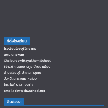
ที่ตั้งโรงเรียน
โรงเรียนไชยบุรีวิทยาคม
สพม.นครพนม
Chaibureewittayakhom School
59 ม.6 ถนนชยางกูร บ้านนาเพียง
ตำบลไชยบุรี อำเภอท่าอุเทน
จังหวัดนครพนม 48120
โทรศัพท์ 042-199514
Email : cbw@cbwschool.net
ติดต่อเรา