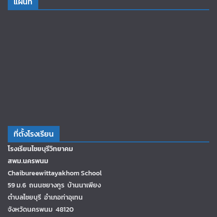
แผนที่
ที่ตั้งโรงเรียน
โรงเรียนไชยบุรีวิทยาคม
สพม.นครพนม
Chaibureewittayakhom School
59 ม.6 ถนนชยางกูร บ้านนาเพียง
ตำบลไชยบุรี อำเภอท่าอุเทน
จังหวัดนครพนม 48120