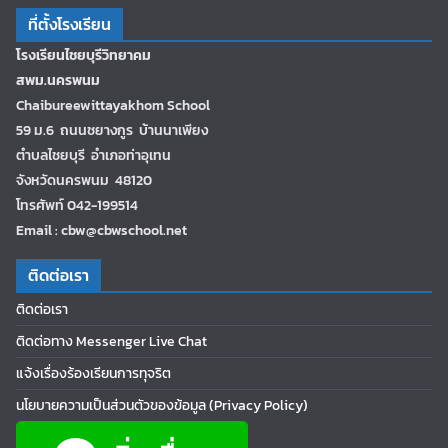
ที่ตั้งโรงเรียน
โรงเรียนไชยบุรีวิทยาคม
สพม.นครพนม
Chaibureewittayakhom School
59 ม.6 ถนนชยางกูร บ้านนาเพียง
ตำบลไชยบุรี อำเภอท่าอุเทน
จังหวัดนครพนม 48120
โทรศัพท์ 042-199514
Email : cbw@cbwschool.net
ติดต่อเรา
ติดต่อเรา
ติดต่อทาง Messenger Live Chat
แจ้งเรื่องร้องเรียนการทุจริต
นโยบายความเป็นส่วนตัวของข้อมูล (Privacy Policy)