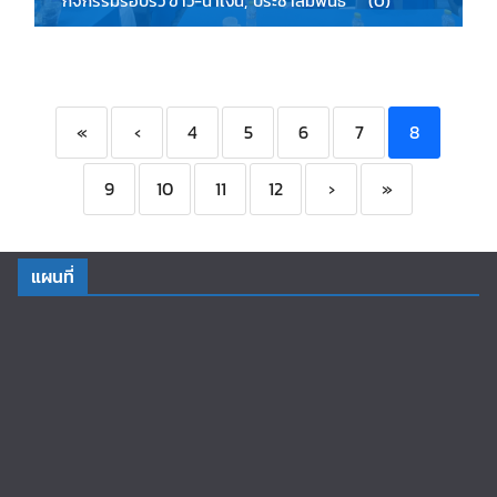
กิจกรรมรอบรั้ว ขาว-น้ำเงิน
,
ประชาสัมพันธ์
(0)
«
‹
4
5
6
7
8
9
10
11
12
›
»
แผนที่