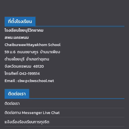
ที่ตั้งโรงเรียน
โรงเรียนไชยบุรีวิทยาคม
สพม.นครพนม
Chaibureewittayakhom School
59 ม.6 ถนนชยางกูร บ้านนาเพียง
ตำบลไชยบุรี อำเภอท่าอุเทน
จังหวัดนครพนม 48120
โทรศัพท์ 042-199514
Email : cbw@cbwschool.net
ติดต่อเรา
ติดต่อเรา
ติดต่อทาง Messenger Live Chat
แจ้งเรื่องร้องเรียนการทุจริต