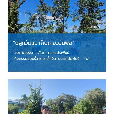
“ปลูกวันแม่ เก็บเกี่ยววันพ่อ”
30/11/2023
ลัดดา กลางประพันธ์
กิจกรรมรอบรั้ว ขาว-น้ำเงิน
,
ประชาสัมพันธ์
(0)