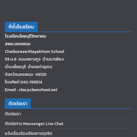
ที่ตั้งโรงเรียน
โรงเรียนไชยบุรีวิทยาคม
สพม.นครพนม
Chaibureewittayakhom School
59 ม.6 ถนนชยางกูร บ้านนาเพียง
ตำบลไชยบุรี อำเภอท่าอุเทน
จังหวัดนครพนม 48120
โทรศัพท์ 042-199514
Email : cbw@cbwschool.net
ติดต่อเรา
ติดต่อเรา
ติดต่อทาง Messenger Live Chat
แจ้งเรื่องร้องเรียนการทุจริต