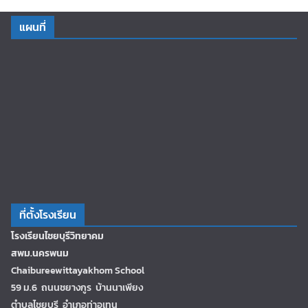
แผนที่
ที่ตั้งโรงเรียน
โรงเรียนไชยบุรีวิทยาคม
สพม.นครพนม
Chaibureewittayakhom School
59 ม.6 ถนนชยางกูร บ้านนาเพียง
ตำบลไชยบุรี อำเภอท่าอุเทน