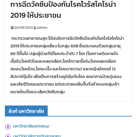
การฉีดวัคซีนป้องกันโรคไวรัสโคโรน่า
2019 ให้ประชาชน
24/09/2021
admin
กระทรวงสาธารณสุข ได้เร่งรัดการฉีดวัคซีนป้องกันโรคไวรัสโคโรน่า
2019 ให้ประชาชนกลุ่มเสี่ยง ในกลุ่ม 608 ซึ่งประกอบด้วยกลุ่มอายุ
60 ปีขึ้นไป ปลุ่มผู้ป่วยที่มีโรคประจำตัว 7 โรค (โรคทางเดินหายใจ
เรื้อรัง,โรคหัวใจและหลอดเลือก,โรคไตวายเรื้อรัง,โรคหลอดเลือด
สมอง,โรคอ้วน,โรคมะเร็ง และโรคเบาหวาน) และหญิงมีครรค์ 12
สัปดาห์ขุ้นไป เพื่อเป็นการสร้างภูมิคุ้มกันโรค ลดอาการป่วยรุ่นแรง
และเสียชีวิตของประชาชน แก่ประชาชนเพิ่มขึ้นจึงกำหนดกลุ่มเป้า
หมายใหม่โดยจะเลือกวัคซีนกลุ่ม
ลิงก์ มหาวิทยาลัย
มหาวิทยาลัยนครพนม
มหาวิทยาลัยราชภัฏสกลนคร