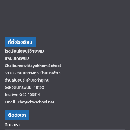
ที่ตั้งโรงเรียน
โรงเรียนไชยบุรีวิทยาคม
สพม.นครพนม
Chaibureewittayakhom School
59 ม.6 ถนนชยางกูร บ้านนาเพียง
ตำบลไชยบุรี อำเภอท่าอุเทน
จังหวัดนครพนม 48120
โทรศัพท์ 042-199514
Email : cbw@cbwschool.net
ติดต่อเรา
ติดต่อเรา