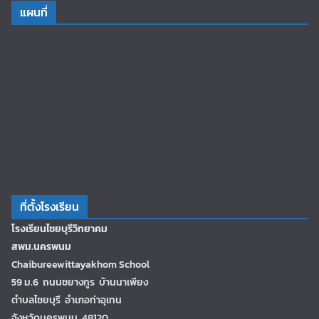
แผนที่
ที่ตั้งโรงเรียน
โรงเรียนไชยบุรีวิทยาคม
สพม.นครพนม
Chaibureewittayakhom School
59 ม.6 ถนนชยางกูร บ้านนาเพียง
ตำบลไชยบุรี อำเภอท่าอุเทน
จังหวัดนครพนม 48120