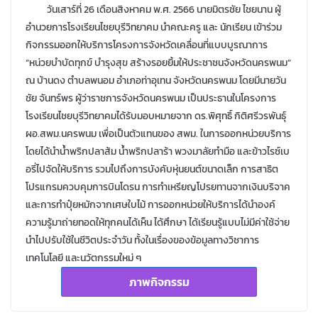
วันเสาร์ที่ 26 เดือนสิงหาคม พ.ศ. 2566 นายมิตรชัย ไชยนาน ผู้
อำนวยการโรงเรียนไชยบุรีวิทยาคม นำคณะครู และ นักเรียน เข้าร่วม
กิจกรรมออกให้บริการโครงการจังหวัดเคลื่อนที่แบบบูรณาการ
“หน่วยบำบัดทุกข์ บำรุงสุข สร้างรอยยิ้มให้ประชาชนจังหวัดนครพนม”
ณ บ้านดง ตำบลพนอม อำเภอท่าอุเทน จังหวัดนครพนม โดยมีนายวัน
ชัย จันทร์พร ผู้ว่าราชการจังหวัดนครพนม เป็นประธานในโครงการ
โรงเรียนไชยบุรีวิทยาคมได้รับมอบหมายจาก ดร.พิศุทธิ์ กิติศรีวรพันธุ์
ผอ.สพม.นครพนม เพื่อเป็นตัวแทนของ สพม. ในการออกหน่วยบริการ
โดยได้นำน้ำพริกปลาส้ม น้ำพริกปลาร้า พวงมาลัยทำมือ และข้าวไรซ์เบ
อรี่ไปจัดให้บริการ รวมไปถึงการบังคับหุ่นยนต์ขนาดเล็ก การสาธิต
โปรแกรมควบคุมการบินโดรน การทำเหรียญโปรยทานจากเงินบริจาค
และการทำปุ๋ยหมักจากเศษใบไม้ การออกหน่วยให้บริการได้นำองค์
ความรู้มาถ่ายทอดให้ทุกคนได้เห็น ได้ศึกษา ได้เรียนรู้แบบไม่มีค่าใช้จ่าย
นำไปปรับใช้ในชีวิตประจำวัน ทั้งในเรื่องของข้อมูลทางวิชาการ
เทคโนโลยี และนวัตกรรมใหม่ ๆ
ภาพกิจกรรม