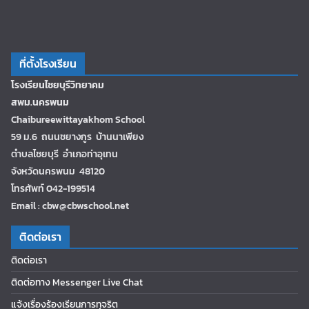
ที่ตั้งโรงเรียน
โรงเรียนไชยบุรีวิทยาคม
สพม.นครพนม
Chaibureewittayakhom School
59 ม.6 ถนนชยางกูร บ้านนาเพียง
ตำบลไชยบุรี อำเภอท่าอุเทน
จังหวัดนครพนม 48120
โทรศัพท์ 042-199514
Email : cbw@cbwschool.net
ติดต่อเรา
ติดต่อเรา
ติดต่อทาง Messenger Live Chat
แจ้งเรื่องร้องเรียนการทุจริต