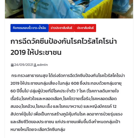
กิจกรรมรอบรั้ว ขาว-น้ำเงิน
ข่าวประชาสัมพันธ์
ประชาสัมพันธ์
การฉีดวัคซีนป้องกันโรคไวรัสโคโรน่า
2019 ให้ประชาชน
24/09/2021
admin
กระทรวงสาธารณสุข ได้เร่งรัดการฉีดวัคซีนป้องกันโรคไวรัสโคโรน่า
2019 ให้ประชาชนกลุ่มเสี่ยง ในกลุ่ม 608 ซึ่งประกอบด้วยกลุ่มอายุ
60 ปีขึ้นไป ปลุ่มผู้ป่วยที่มีโรคประจำตัว 7 โรค (โรคทางเดินหายใจ
เรื้อรัง,โรคหัวใจและหลอดเลือก,โรคไตวายเรื้อรัง,โรคหลอดเลือด
สมอง,โรคอ้วน,โรคมะเร็ง และโรคเบาหวาน) และหญิงมีครรค์ 12
สัปดาห์ขุ้นไป เพื่อเป็นการสร้างภูมิคุ้มกันโรค ลดอาการป่วยรุ่นแรง
และเสียชีวิตของประชาชน แก่ประชาชนเพิ่มขึ้นจึงกำหนดกลุ่มเป้า
หมายใหม่โดยจะเลือกวัคซีนกลุ่ม