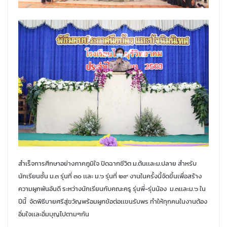
สำเร็จการศึกษาอย่างภาคภูมิใจ ปิดฉากชีวิต ม.ต้นเเละม.ปลาย สำหรับ
นักเรียนชั้น ม.๓ รุ่นที่ ๓๐ เเละ ม.๖ รุ่นที่ ๒๙ งานในครั้งนี้จัดขึ้นเพื่อสร้าง
ความผูกพันอันดี ระหว่างนักเรียนกับคณะครู รุ่นพี่-รุ่นน้อง ม.๓เเละม.๖ ใน
ปีนี้ จัดพิธีบายศรีสู่ขวัญพร้อมผูกข้อต่อเเขนรับพร ทำให้ทุกคนในงานต้อง
อิ่มใจเเละอิ่มบุญไปตามๆกัน