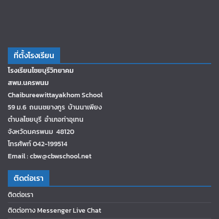
ที่ตั้งโรงเรียน
โรงเรียนไชยบุรีวิทยาคม
สพม.นครพนม
Chaibureewittayakhom School
59 ม.6 ถนนชยางกูร บ้านนาเพียง
ตำบลไชยบุรี อำเภอท่าอุเทน
จังหวัดนครพนม 48120
โทรศัพท์ 042-199514
Email : cbw@cbwschool.net
ติดต่อเรา
ติดต่อเรา
ติดต่อทาง Messenger Live Chat