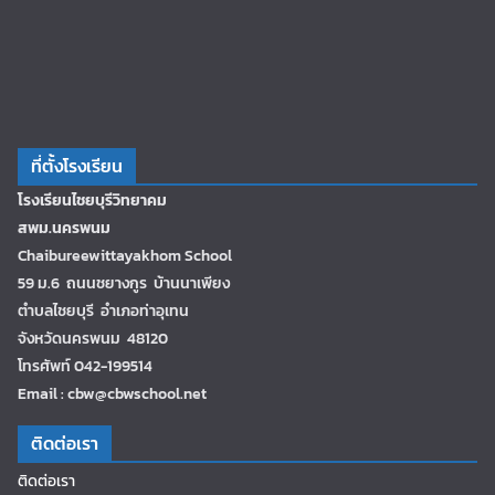
ที่ตั้งโรงเรียน
โรงเรียนไชยบุรีวิทยาคม
สพม.นครพนม
Chaibureewittayakhom School
59 ม.6 ถนนชยางกูร บ้านนาเพียง
ตำบลไชยบุรี อำเภอท่าอุเทน
จังหวัดนครพนม 48120
โทรศัพท์ 042-199514
Email : cbw@cbwschool.net
ติดต่อเรา
ติดต่อเรา