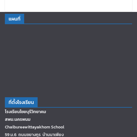
แผนที่
ที่ตั้งโรงเรียน
โรงเรียนไชยบุรีวิทยาคม
สพม.นครพนม
Chaibureewittayakhom School
59 ม.6 ถนนชยางกูร บ้านนาเพียง