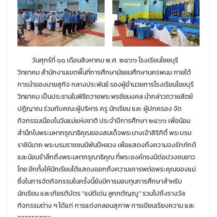
วันศุกร์ที่ ๑๑ เดือนสิงหาคม พ.ศ. ๒๕๖๖ โรงเรียนไชยบุรี
วิทยาคม สำนักงานเขตพื้นที่การศึกษามัธยมศึกษานครพนม ภายใต้
การนำของนายสุกิจ กลางประพันธ์ รองผู้อำนวยการโรงเรียนไชยบุรี
วิทยาคม เป็นประธานในพิธีถวายพระพรชัยมงคล นำกล่าวถวายสัตย์
ปฏิญาณ ร่วมกับคณะผู้บริหาร ครู นักเรียน และ ผู้ปกครอง จัด
กิจกรรมเนื่องในวันแม่แห่งชาติ ประจำปีการศึกษา ๒๕๖๖ เพื่อน้อม
สำนึกในพระมหากรุณาธิคุณของสมเด็จพระนางเจ้าสิริกิติ์ พระบรม
ราชินีนาถ พระบรมราชชนนีพันปีหลวง เพื่อแสดงถึงความจงรักภักดี
และน้อมรำลึกถึงพระมหากรุณาธิคุณ ที่พระองค์ทรงมีต่อปวงชนชาว
ไทย อีกทั้งให้นักเรียนได้แสดงออกถึงความเคารพต่อพระคุณของแม่
ซึ่งในการจัดกิจกรรมในครั้งนี้ยังมีการมอบทุนการศึกษาสำหรับ
นักเรียน และเกียรติบัตร “แม่ดีเด่น ลูกกตัญญู” รวมไปถึงรางวัล
กิจกรรมต่าง ๆ ได้แก่ การแต่งกลอนสุภาพ การเขียนเรียงความ และ