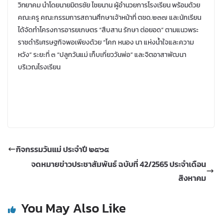
วิทยาคม นำโดยนายมิตรชัย ไชยนาน ผู้อำนวยการโรงเรียน พร้อมด้วย
คณะครู คณะกรรมการสถานศึกษาเจ้าหน้าที่ ตชด.๒๓๗ และนักเรียน
ได้จัดทำโครงการอารยเกษตร “สืบสาน รักษา ต่อยอด” ตามแนวพระ
ราชดำริเศรษฐกิจพอเพียงด้วย “โคก หนอง นา แห่งน้ำใจและความ
หวัง” ระยะที่ ๓ “ปลูกวันแม่ เก็บเกี่ยววันพ่อ” และจิตอาสาพัฒนา
บริเวณโรงเรียน
กิจกรรมวันแม่ ประจำปี ๒๕๖๕
จดหมายข่าวประชาสัมพันธ์ ฉบับที่ 42/2565 ประจำเดือน
สิงหาคม
You May Also Like