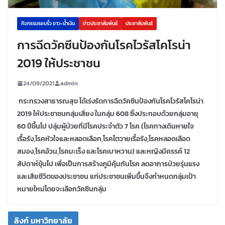
กิจกรรมรอบรั้ว ขาว-น้ำเงิน
ข่าวประชาสัมพันธ์
ประชาสัมพันธ์
การฉีดวัคซีนป้องกันโรคไวรัสโคโรน่า
2019 ให้ประชาชน
24/09/2021
admin
กระทรวงสาธารณสุข ได้เร่งรัดการฉีดวัคซีนป้องกันโรคไวรัสโคโรน่า
2019 ให้ประชาชนกลุ่มเสี่ยง ในกลุ่ม 608 ซึ่งประกอบด้วยกลุ่มอายุ
60 ปีขึ้นไป ปลุ่มผู้ป่วยที่มีโรคประจำตัว 7 โรค (โรคทางเดินหายใจ
เรื้อรัง,โรคหัวใจและหลอดเลือก,โรคไตวายเรื้อรัง,โรคหลอดเลือด
สมอง,โรคอ้วน,โรคมะเร็ง และโรคเบาหวาน) และหญิงมีครรค์ 12
สัปดาห์ขุ้นไป เพื่อเป็นการสร้างภูมิคุ้มกันโรค ลดอาการป่วยรุ่นแรง
และเสียชีวิตของประชาชน แก่ประชาชนเพิ่มขึ้นจึงกำหนดกลุ่มเป้า
หมายใหม่โดยจะเลือกวัคซีนกลุ่ม
ลิงก์ มหาวิทยาลัย