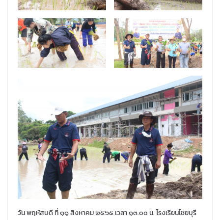
วัน พฤหัสบดี ที่ ๑๑ สิงหาคม ๒๕๖๕ เวลา ๑๓.๐๐ น. โรงเรียนไชยบุรี