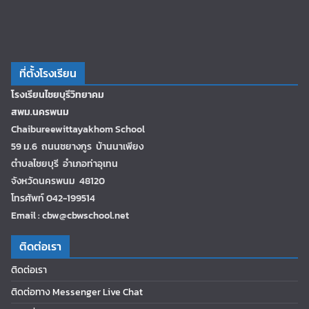
ที่ตั้งโรงเรียน
โรงเรียนไชยบุรีวิทยาคม
สพม.นครพนม
Chaibureewittayakhom School
59 ม.6 ถนนชยางกูร บ้านนาเพียง
ตำบลไชยบุรี อำเภอท่าอุเทน
จังหวัดนครพนม 48120
โทรศัพท์ 042-199514
Email : cbw@cbwschool.net
ติดต่อเรา
ติดต่อเรา
ติดต่อทาง Messenger Live Chat