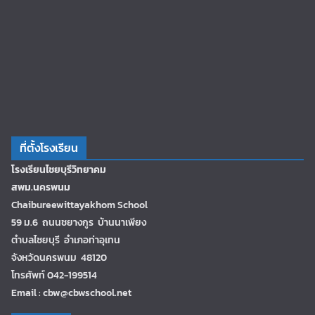
ที่ตั้งโรงเรียน
โรงเรียนไชยบุรีวิทยาคม
สพม.นครพนม
Chaibureewittayakhom School
59 ม.6 ถนนชยางกูร บ้านนาเพียง
ตำบลไชยบุรี อำเภอท่าอุเทน
จังหวัดนครพนม 48120
โทรศัพท์ 042-199514
Email : cbw@cbwschool.net