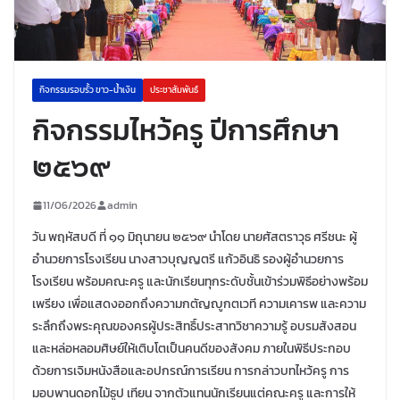
กิจกรรมรอบรั้ว ขาว-น้ำเงิน
ประชาสัมพันธ์
กิจกรรมไหว้ครู ปีการศึกษา
๒๕๖๙
11/06/2026
admin
วัน พฤหัสบดี ที่ ๑๑ มิถุนายน ๒๕๖๙ นำโดย นายศัสตราวุธ ศรีชนะ ผู้
อำนวยการโรงเรียน นางสาวบุญญตรี แก้วอินธิ รองผู้อำนวยการ
โรงเรียน พร้อมคณะครู และนักเรียนทุกระดับชั้นเข้าร่วมพิธีอย่างพร้อม
เพรียง เพื่อแสดงออกถึงความกตัญญูกตเวที ความเคารพ และความ
ระลึกถึงพระคุณของครผู้ประสิทธิ์ประสาทวิชาความรู้ อบรมสังสอน
และหล่อหลอมศิษย์ให้เติบโตเป็นคนดีของสังคม ภายในพิธีประกอบ
ด้วยการเจิมหนังสือและอปกรณ์การเรียน การกล่าวบทไหว้ครู การ
มอบพานดอกไม้ธูป เทียน จากตัวแทนนักเรียนแต่คณะครู และการให้