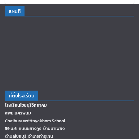
แผนที่
ที่ตั้งโรงเรียน
โรงเรียนไชยบุรีวิทยาคม
สพม.นครพนม
Chaibureewittayakhom School
59 ม.6 ถนนชยางกูร บ้านนาเพียง
ตำบลไชยบุรี อำเภอท่าอุเทน