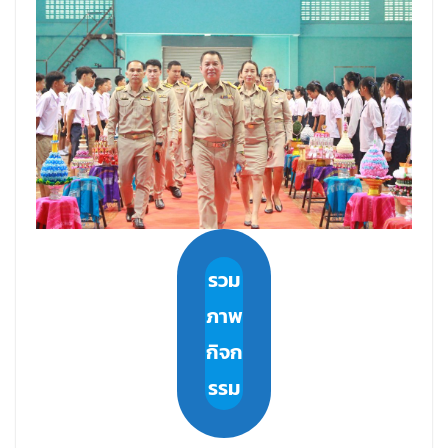
รวม
ภาพ
กิจก
รรม