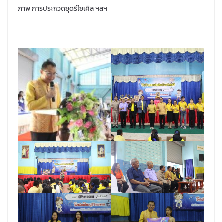
ภาพ การประกวดซุดรีไซเคิล ฯลฯ