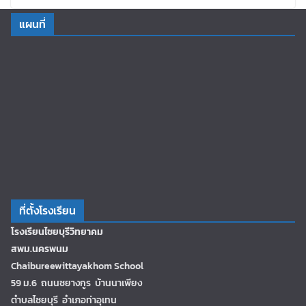
แผนที่
ที่ตั้งโรงเรียน
โรงเรียนไชยบุรีวิทยาคม
สพม.นครพนม
Chaibureewittayakhom School
59 ม.6 ถนนชยางกูร บ้านนาเพียง
ตำบลไชยบุรี อำเภอท่าอุเทน