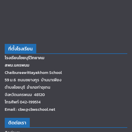
ที่ตั้งโรงเรียน
โรงเรียนไชยบุรีวิทยาคม
สพม.นครพนม
Chaibureewittayakhom School
59 ม.6 ถนนชยางกูร บ้านนาเพียง
ตำบลไชยบุรี อำเภอท่าอุเทน
จังหวัดนครพนม 48120
โทรศัพท์ 042-199514
Email : cbw@cbwschool.net
ติดต่อเรา