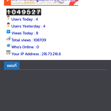
Users Today : 4
Users Yesterday : 4
Views Today : 8
Total views : 108709
Who's Online : 0
Your IP Address : 216.73.216.6
แผนที่