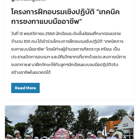
โครงการฝึกอบรมเชิงปฏิบัติ “เทคนิค
การชงกาแบบมืออาชีพ“
วันที่ 13 พฤศจิกายน 2568 นักเรียนระดับชั้นมัธยมศึกษาตอนปลาย
จำนวน 100 คน ได้เข้าร่วมโครงการฝึกอบรมเชิงปฏิบัติ “เทคนิคการ
ชงกาแบบมืออาชีพ“ โดยมีท่านผู้อำนวยการศัสตราวุธ ศรีชนะ เป็น
ประธานเปิดการอบรมฯ และมีทีมวิทยากรที่มากด้วยประสบการณ์การ
ชงชากาแฟ มาฝึกทักษะให้กับลูกๆนักเรียนแบบลงมือปฏิบัติจริง
สร้างอาชีพในอนาคตได้
Read More