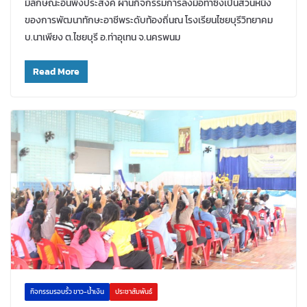
มีลักษณะอันพึงประสงค์ ผ่านกิจกรรมการลงมือทำซึ่งเป็นส่วนหนึ่ง
ของการพัฒนาทักษะอาชีพระดับท้องถิ่นณ โรงเรียนไซยบุรีวิทยาคม
บ.นาเพียง ต.ไชยบุรี อ.ท่าอุเทน จ.นครพนม
Read More
กิจกรรมรอบรั้ว ขาว-น้ำเงิน
ประชาสัมพันธ์