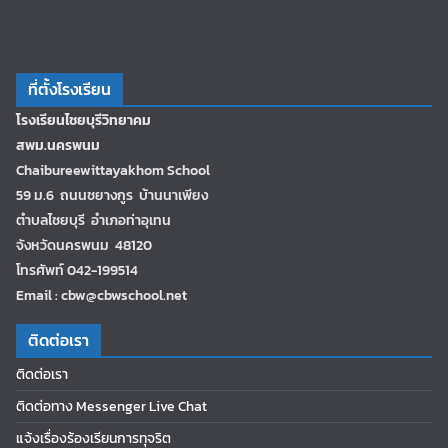
ที่ตั้งโรงเรียน
โรงเรียนไชยบุรีวิทยาคม
สพม.นครพนม
Chaibureewittayakhom School
59 ม.6 ถนนชยางกูร บ้านนาเพียง
ตำบลไชยบุรี อำเภอท่าอุเทน
จังหวัดนครพนม 48120
โทรศัพท์ 042-199514
Email : cbw@cbwschool.net
ติดต่อเรา
ติดต่อเรา
ติดต่อทาง Messenger Live Chat
แจ้งเรื่องร้องเรียนการทุจริต