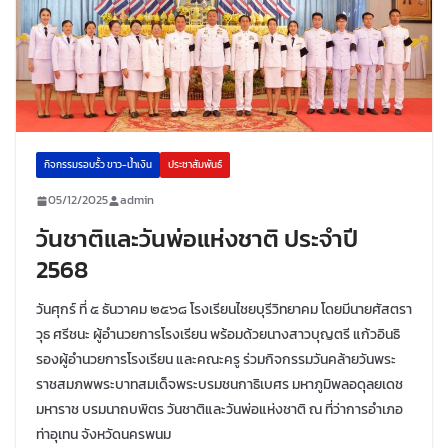
กิจกรรมรอบรั้ว ขาว-น้ำเงิน
ประชาสัมพันธ์
05/12/2025
admin
วันชาติและวันพ่อแห่งชาติ ประจำปี
2568
วันศุกร์ ที่ ๕ ธันวาคม ๒๕๖๘ โรงเรียนไชยบุรีวิทยาคม โดยมีนายศัสตรา
วุธ ศรีชนะ ผู้อำนวยการโรงเรียน พร้อมด้วยนางสาวบุญตรี แก้วอินธิ
รองผู้อำนวยการโรงเรียน และคณะครู ร่วมกิจกรรมวันคล้ายวันพระ
ราชสมภพพระบาทสมเด็จพระบรมชนกาธิเบศร มหาภูมิพลอดุลยเดช
มหาราช บรมนาถบพิตร วันชาติและวันพ่อแห่งชาติ ณ ที่ว่าการอำเภอ
ท่าอุเทน จังหวัดนครพนม