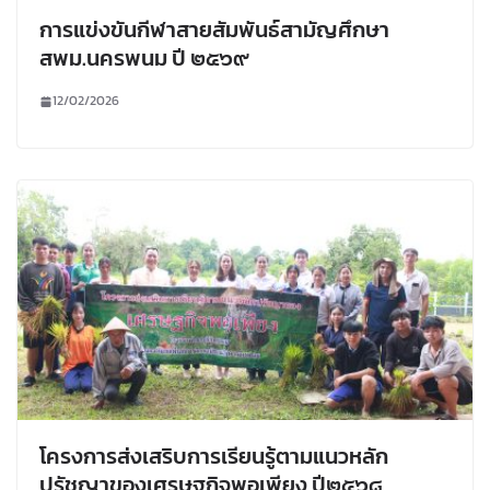
การแข่งขันกีฬาสายสัมพันธ์สามัญศึกษา
สพม.นครพนม ปี ๒๕๖๙
12/02/2026
โครงการส่งเสริบการเรียนรู้ตามแนวหลัก
ปรัชญาของเศรษฐกิจพอเพียง ปี๒๕๖๘