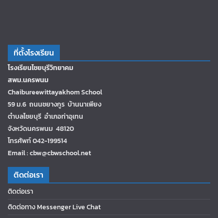
ที่ตั้งโรงเรียน
โรงเรียนไชยบุรีวิทยาคม
สพม.นครพนม
Chaibureewittayakhom School
59 ม.6 ถนนชยางกูร บ้านนาเพียง
ตำบลไชยบุรี อำเภอท่าอุเทน
จังหวัดนครพนม 48120
โทรศัพท์ 042-199514
Email : cbw@cbwschool.net
ติดต่อเรา
ติดต่อเรา
ติดต่อทาง Messenger Live Chat