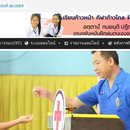
บับที่ 36/2569
ปี ๒๕๖๙
ี ๒๕๖๙
บับที่ 38/2569
บับที่ 37/2569
าธารณะ(OIT)
ระบบออนไลน์
รายงานออนไลน์
คลังภาพ