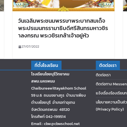
วันเฉลิมพระชนมพรรษาพระบาทสมเด็จ
พระปรเมนทรรามาธิบดีศรีสินทรมหาวชิร
าลงกรณ พระวชิรเกล้าเจ้าอยู่หัว
27/07/2022
ที่ตั้งโรงเรียน
ติดต่อเรา
โรงเรียนไชยบุรีวิทยาคม
ติดต่อเรา
สพม.นครพนม
ติดต่อทาง Messen
Chaibureewittayakhom School
แจ้งเรื่องร้องเรียน
59 ม.6 ถนนชยางกูร บ้านนาเพียง
นโยบายความเป็นส่ว
ตำบลไชยบุรี อำเภอท่าอุเทน
(Privacy Policy)
จังหวัดนครพนม 48120
โทรศัพท์ 042-199514
Email : cbw@cbwschool.net