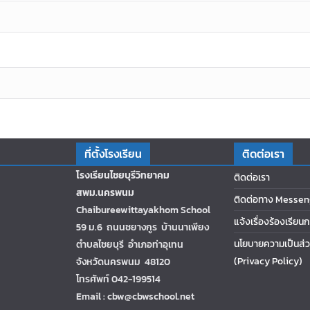
ที่ตั้งโรงเรียน
ติดต่อเรา
โรงเรียนไชยบุรีวิทยาคม
ติดต่อเรา
สพม.นครพนม
ติดต่อทาง Messen
Chaibureewittayakhom School
แจ้งเรื่องร้องเรียน
59 ม.6 ถนนชยางกูร บ้านนาเพียง
นโยบายความเป็นส่ว
ตำบลไชยบุรี อำเภอท่าอุเทน
(Privacy Policy)
จังหวัดนครพนม 48120
โทรศัพท์ 042-199514
Email : cbw@cbwschool.net