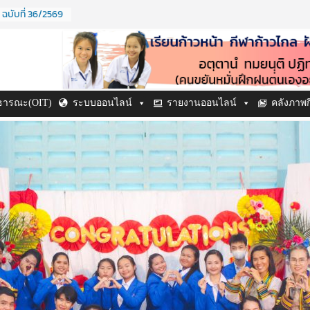
 ฉบับที่ 36/2569
 ปี ๒๕๖๙
ำปี ๒๕๖๙
 ฉบับที่ 38/2569
ฉบับที่ 37/2569
าธารณะ(OIT)
ระบบออนไลน์
รายงานออนไลน์
คลังภาพ