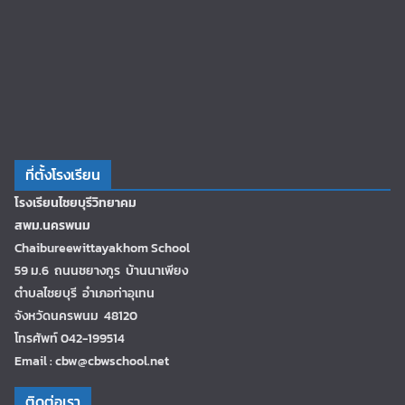
ที่ตั้งโรงเรียน
โรงเรียนไชยบุรีวิทยาคม
สพม.นครพนม
Chaibureewittayakhom School
59 ม.6 ถนนชยางกูร บ้านนาเพียง
ตำบลไชยบุรี อำเภอท่าอุเทน
จังหวัดนครพนม 48120
โทรศัพท์ 042-199514
Email : cbw@cbwschool.net
ติดต่อเรา