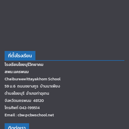
ที่ตั้งโรงเรียน
โรงเรียนไชยบุรีวิทยาคม
สพม.นครพนม
Chaibureewittayakhom School
59 ม.6 ถนนชยางกูร บ้านนาเพียง
ตำบลไชยบุรี อำเภอท่าอุเทน
จังหวัดนครพนม 48120
โทรศัพท์ 042-199514
Email : cbw@cbwschool.net
ติดต่อเรา