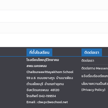
ที่ตั้งโรงเรียน
ติดต่อเรา
โรงเรียนไชยบุรีวิทยาคม
ติดต่อเรา
สพม.นครพนม
ติดต่อทาง Messen
Chaibureewittayakhom School
แจ้งเรื่องร้องเรียน
59 ม.6 ถนนชยางกูร บ้านนาเพียง
นโยบายความเป็นส่ว
ตำบลไชยบุรี อำเภอท่าอุเทน
(Privacy Policy)
จังหวัดนครพนม 48120
โทรศัพท์ 042-199514
Email : cbw@cbwschool.net