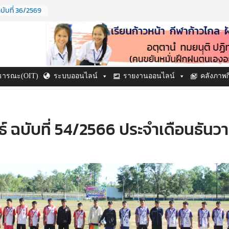
บับที่ 36/2569
ปี ๒๕๖๙
ี ๒๕๖๙
บับที่ 38/2569
บับที่ 37/2569
าธารณะ(OIT)
ระบบออนไลน์
รายงานออนไลน์
คลังภาพ
์ ฉบับที่ 54/2566 ประจำเดือนธันว