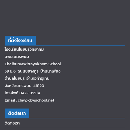
ที่ตั้งโรงเรียน
โรงเรียนไชยบุรีวิทยาคม
สพม.นครพนม
Chaibureewittayakhom School
59 ม.6 ถนนชยางกูร บ้านนาเพียง
ตำบลไชยบุรี อำเภอท่าอุเทน
จังหวัดนครพนม 48120
โทรศัพท์ 042-199514
Email : cbw@cbwschool.net
ติดต่อเรา
ติดต่อเรา