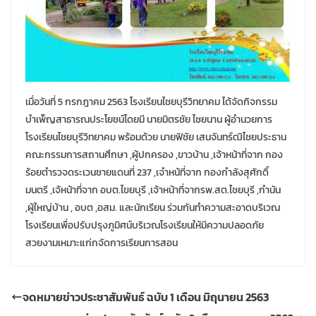
เมื่อวันที่ 5 กรกฎาคม 2563 โรงเรียนไชยบุรีวิทยาคม ได้จัดกิจกรรม
บำเพ็ญสาธารณประโยชน์โดยมี นายมิตรชัย ไชยนาน ผู้อำนวยการ
โรงเรียนไชยบุรีวิทยาคม พร้อมด้วย นายฟิชัย เสนจันทร์ฒิไชยประธาน
คณะกรรมการสถานศึกษา ,ผู้ปกครอง ,ขาวบ้าน ,เจ้าหน้าที่จาก กอง
ร้อยตำรวจดระเวนชายแดนที่ 237 ,เจำหน้ที่จาก กองกำลังสุศักดิ์
มนตรี ,เจ้หน้าที่จาก อบต.ไขยบุรี ,เจ้าหน้าที่จากรพ.สต.ไชยบุรี ,กำนัน
,ผู้ใหญ่บ้าน , อบต ,อสม. และนักเรียน ร่วมกันทำความสะอาดบริเวณ
โรงเรียนเพื่อปรับปรุงภูมิศน์บริเวณโรงเรียนให้มีความปลอดภัย
สวยงามเหมาะแก่กจัดการเรียนการสอน
จดหมายข่าวประชาสัมพันธ์ ฉบับ 1 เดือน มิถุนายน 2563