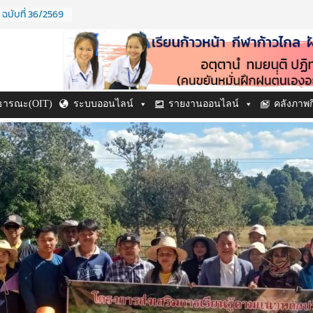
 ฉบับที่ 36/2569
 ปี ๒๕๖๙
ำปี ๒๕๖๙
 ฉบับที่ 38/2569
ฉบับที่ 37/2569
าธารณะ(OIT)
ระบบออนไลน์
รายงานออนไลน์
คลังภาพ