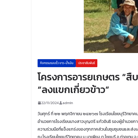
กิจกรรมรอบรั้ว ขาว-น้ำเงิน
ประชาสัมพันธ์
โครงการอารยเกษตร “สืบ
“ลงแขกเกี่ยวข้าว”
22/11/2024
admin
วันศุกร์ ที่ ๒๒ พฤศจิกายน ๒๕๒๖๗ โรงเรียนไชยบุรีวิทยาค
อำนวยการโรงเรียนนางสาวบุญตรี แก้วอินธิ รองผู้อำนวยกา
ความร่วมมือที่แข็งแกร่งของทุกภาคส่วนในซุมซุมชนและส่งเสร
ณ โรงเรียนไซยบุรีวิทยาคม บ.นาเพียง ต.ไชยบุรี อ.ท่าอุเทน