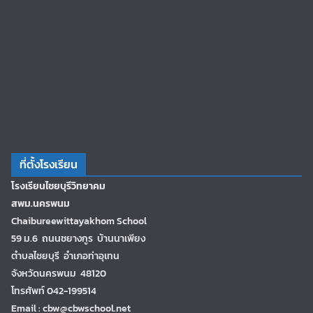
ที่ตั้งโรงเรียน
โรงเรียนไชยบุรีวิทยาคม
สพม.นครพนม
Chaibureewittayakhom School
59 ม.6 ถนนชยางกูร บ้านนาเพียง
ตำบลไชยบุรี อำเภอท่าอุเทน
จังหวัดนครพนม 48120
โทรศัพท์ 042-199514
Email : cbw@cbwschool.net