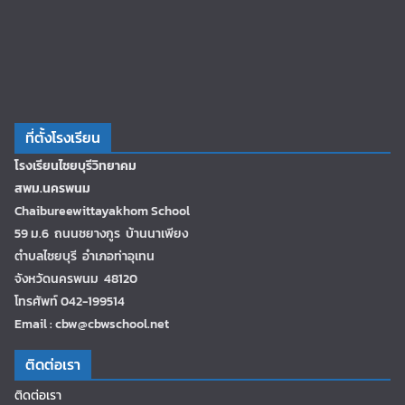
ที่ตั้งโรงเรียน
โรงเรียนไชยบุรีวิทยาคม
สพม.นครพนม
Chaibureewittayakhom School
59 ม.6 ถนนชยางกูร บ้านนาเพียง
ตำบลไชยบุรี อำเภอท่าอุเทน
จังหวัดนครพนม 48120
โทรศัพท์ 042-199514
Email : cbw@cbwschool.net
ติดต่อเรา
ติดต่อเรา