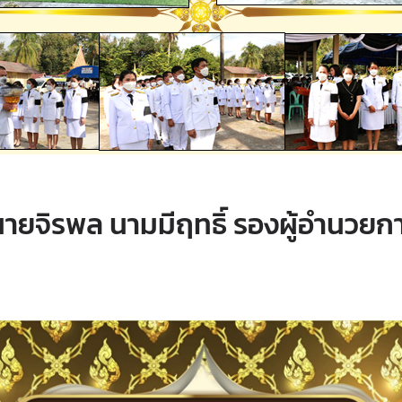
ายจิรพล นามมีฤทธิ์ รองผู้อำนวยก