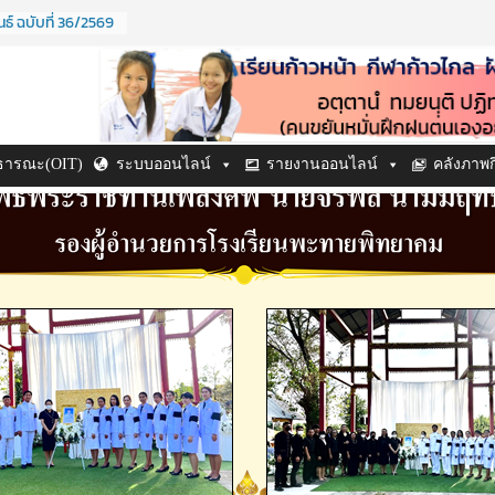
ธ์ ฉบับที่ 36/2569
69
ิด ปี ๒๕๖๙
ะจำปี ๒๕๖๙
ธ์ ฉบับที่ 38/2569
69
์ ฉบับที่ 37/2569
าธารณะ(OIT)
ระบบออนไลน์
รายงานออนไลน์
คลังภาพ
69