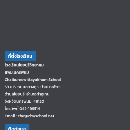
ที่ตั้งโรงเรียน
โรงเรียนไชยบุรีวิทยาคม
สพม.นครพนม
Chaibureewittayakhom School
59 ม.6 ถนนชยางกูร บ้านนาเพียง
ตำบลไชยบุรี อำเภอท่าอุเทน
จังหวัดนครพนม 48120
โทรศัพท์ 042-199514
Email : cbw@cbwschool.net
ติดต่อเรา