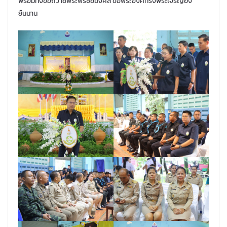
พร้อมทั้งขอถวายพระพรชัยมงคล ขอพระองค์ทรงพระเจริญยิ่ง
ยืนนาน