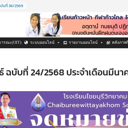
บับที่ 36/2569
ปี ๒๕๖๙
ี ๒๕๖๙
บับที่ 38/2569
บับที่ 37/2569
าธารณะ(OIT)
ระบบออนไลน์
รายงานออนไลน์
คลังภาพ
์ ฉบับที่ 24/2568 ประจำเดือนมีน