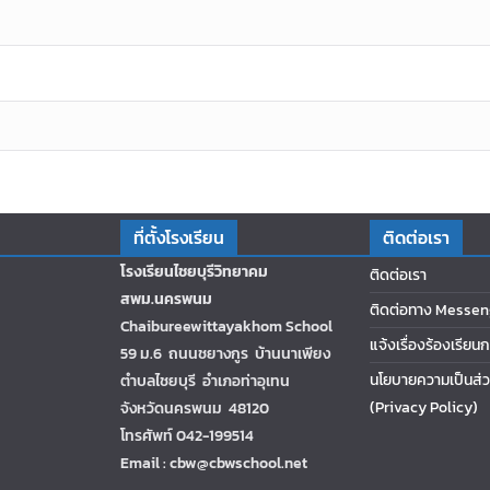
ที่ตั้งโรงเรียน
ติดต่อเรา
โรงเรียนไชยบุรีวิทยาคม
ติดต่อเรา
สพม.นครพนม
ติดต่อทาง Messen
Chaibureewittayakhom School
แจ้งเรื่องร้องเรียน
59 ม.6 ถนนชยางกูร บ้านนาเพียง
นโยบายความเป็นส่ว
ตำบลไชยบุรี อำเภอท่าอุเทน
(Privacy Policy)
จังหวัดนครพนม 48120
โทรศัพท์ 042-199514
Email : cbw@cbwschool.net