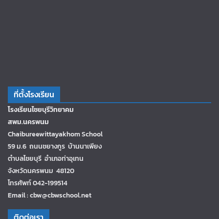
ที่ตั้งโรงเรียน
โรงเรียนไชยบุรีวิทยาคม
สพม.นครพนม
Chaibureewittayakhom School
59 ม.6 ถนนชยางกูร บ้านนาเพียง
ตำบลไชยบุรี อำเภอท่าอุเทน
จังหวัดนครพนม 48120
โทรศัพท์ 042-199514
Email : cbw@cbwschool.net
ติดต่อเรา