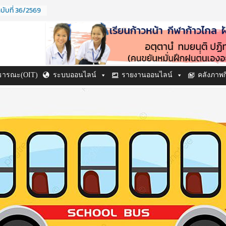
บับที่ 36/2569
ปี ๒๕๖๙
ี ๒๕๖๙
บับที่ 38/2569
บับที่ 37/2569
าธารณะ(OIT)
ระบบออนไลน์
รายงานออนไลน์
คลังภาพ