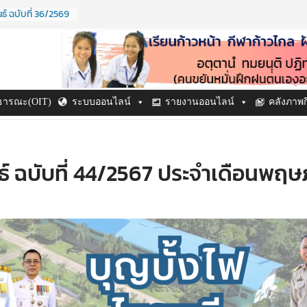
์ ฉบับที่ 36/2569
69
ิด ปี ๒๕๖๙
ะจำปี ๒๕๖๙
์ ฉบับที่ 38/2569
69
์ ฉบับที่ 37/2569
าธารณะ(OIT)
ระบบออนไลน์
รายงานออนไลน์
คลังภาพ
69
์ ฉบับที่ 44/2567 ประจำเดือนพฤ