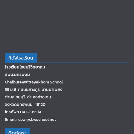
ที่ตั้งโรงเรียน
โรงเรียนไชยบุรีวิทยาคม
สพม.นครพนม
Chaibureewittayakhom School
59 ม.6 ถนนชยางกูร บ้านนาเพียง
ตำบลไชยบุรี อำเภอท่าอุเทน
จังหวัดนครพนม 48120
โทรศัพท์ 042-199514
Email : cbw@cbwschool.net
ติดต่อเรา