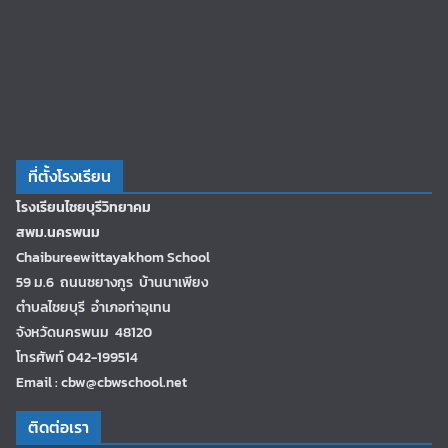
ที่ตั้งโรงเรียน
โรงเรียนไชยบุรีวิทยาคม
สพม.นครพนม
Chaibureewittayakhom School
59 ม.6 ถนนชยางกูร บ้านนาเพียง
ตำบลไชยบุรี อำเภอท่าอุเทน
จังหวัดนครพนม 48120
โทรศัพท์ 042-199514
Email : cbw@cbwschool.net
ติดต่อเรา