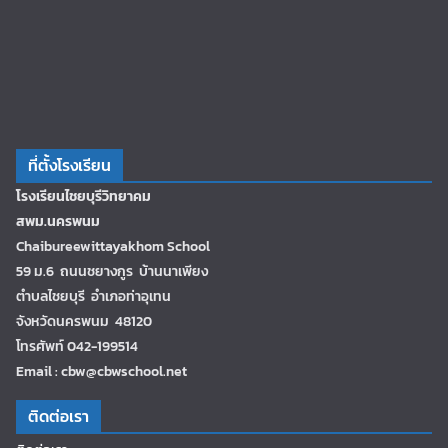
ที่ตั้งโรงเรียน
โรงเรียนไชยบุรีวิทยาคม
สพม.นครพนม
Chaibureewittayakhom School
59 ม.6 ถนนชยางกูร บ้านนาเพียง
ตำบลไชยบุรี อำเภอท่าอุเทน
จังหวัดนครพนม 48120
โทรศัพท์ 042-199514
Email : cbw@cbwschool.net
ติดต่อเรา