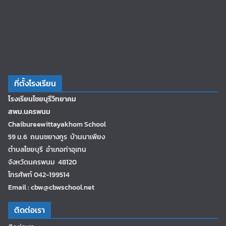
ที่ตั้งโรงเรียน
โรงเรียนไชยบุรีวิทยาคม
สพม.นครพนม
Chaibureewittayakhom School
59 ม.6 ถนนชยางกูร บ้านนาเพียง
ตำบลไชยบุรี อำเภอท่าอุเทน
จังหวัดนครพนม 48120
โทรศัพท์ 042-199514
Email : cbw@cbwschool.net
ติดต่อเรา